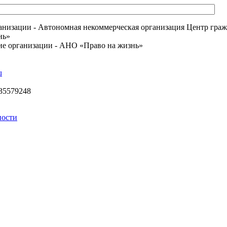
анизации - Автономная некоммерческая организация Центр гра
нь»
е организации - АНО «Право на жизнь»
u
35579248
ности