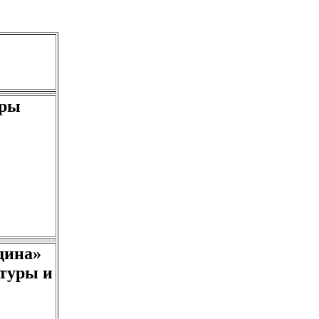
уры
дина»
ьтуры и