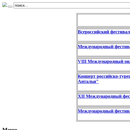
Всероссийский фестивал
Международный фестива
VIII Международный он
Концерт российско-туре
Антальи"
XII Международный фес
Международный фестив
Меню