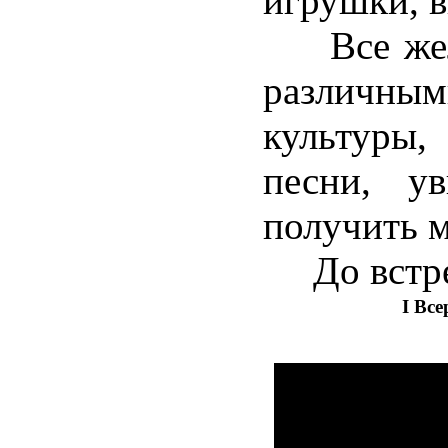
игрушки, в
Все жела
различны
культуры
песни, ув
получить м
До встреч
I Вс