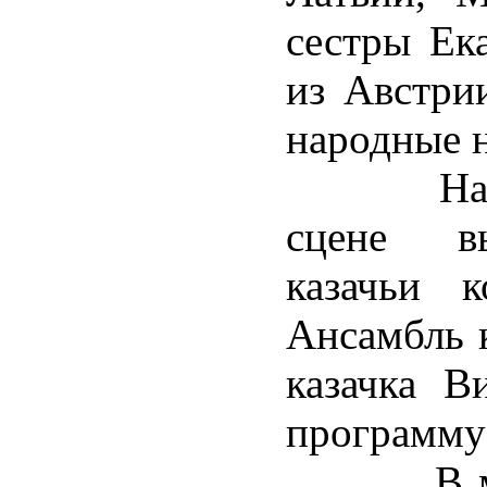
сестры Ек
из Австри
народные 
Наряду 
сцене вы
казачьи 
Ансамбль 
казачка В
программу
В между