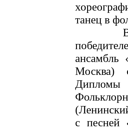
хореографи
танец в фо
В номи
победител
ансамбль 
Москва) 
Диплом
Фольклор
(Ленинский
с песней 