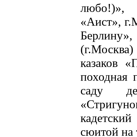
любо!)»,
«Аист», г.
Берлину»,
(г.Москв
казаков «
походная 
саду де
«Стригун
кадетский
сюитой на 