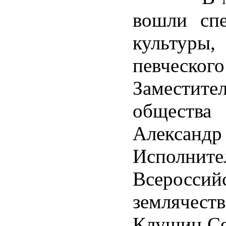
вошли спе
культуры
певческ
Заместител
общества
Алекса
Испол
Всеросси
землячес
Клушин Се