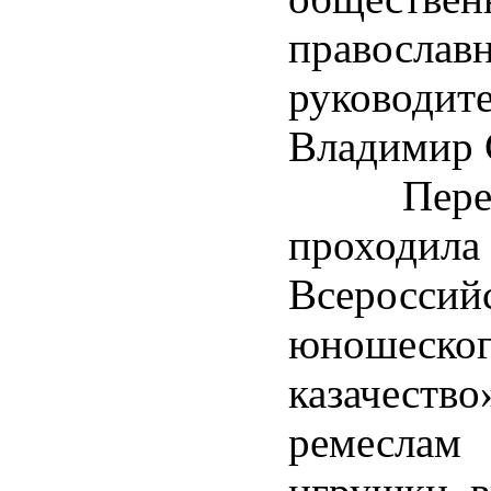
правосл
руководит
Владимир 
Перед н
проходил
Всеросси
юношеско
казачеств
ремеслам