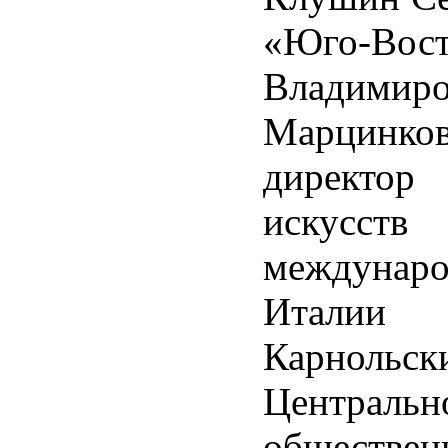
«Юго-Вост
Владимиро
Марцинков
директор
искусс
междунаро
Италии 
Карнол
Центральн
обществ