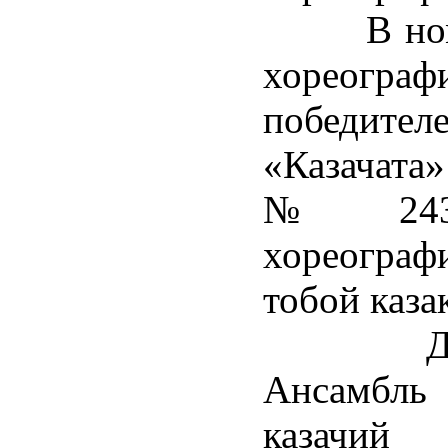
В номина
хореогр
победител
«Казачата»
№ 2437,
хореогра
тобой каза
Диплом
Ансамбль 
казачий