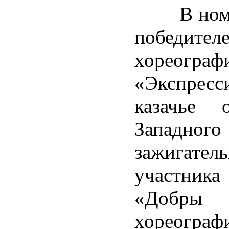
В номина
победите
хореогра
«Экспрес
казачье 
Западн
зажигател
участника
«Добры 
хореограф