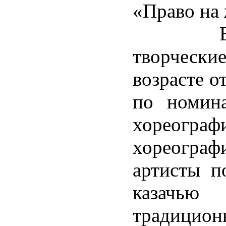
«Право на
В Фест
творчески
возрасте о
по номина
хореогра
хореогра
артисты п
казачью
традицио