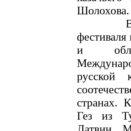
Шолохова
В качес
фестиваля 
и обла
Междунар
русской 
соотечест
странах. 
Гез из Т
Латвии, М