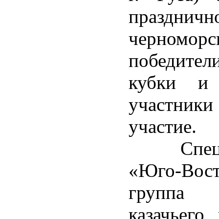
праздни
черноморс
победител
кубки и 
участники
участие.
Специаль
«Юго-Вос
группа 
казачьего