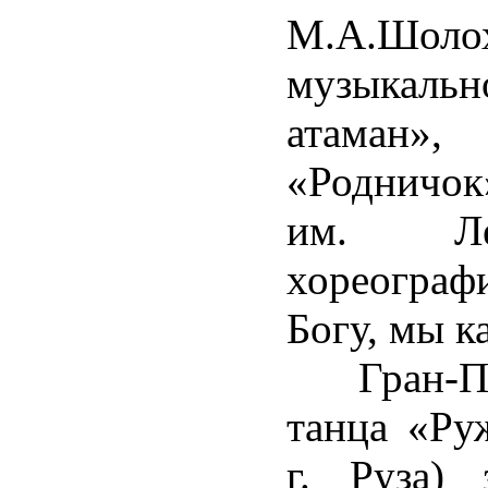
М.А.Шоло
музыкаль
атаман»
«Родничок»
им. Ле
хореограф
Богу, мы к
Гран-При
танца «Ру
г. Руза) 