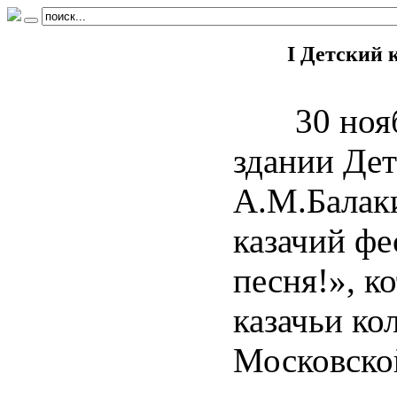
I Детский 
30 ноябр
здании Де
А.М.Балаки
казачий фе
песня!», к
казачьи ко
Московской