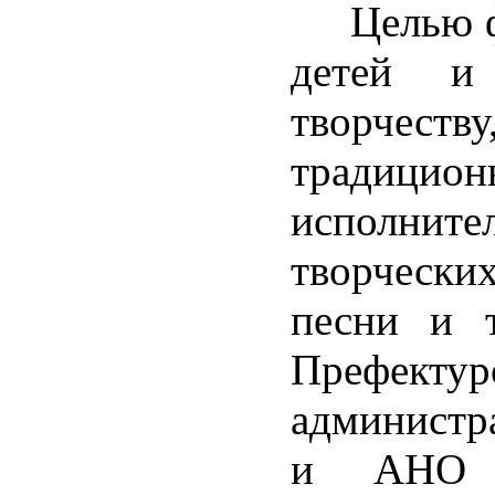
Целью фес
детей и
творчест
тради
исполните
творчески
песни и т
Префек
администр
и АНО А