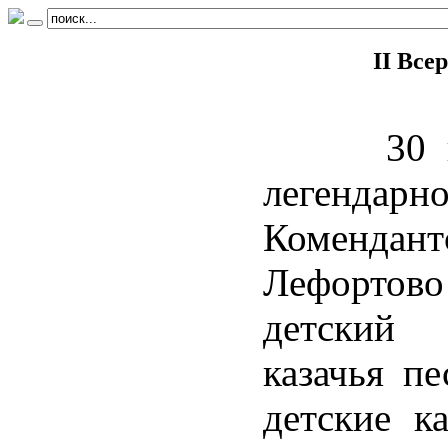
II Все
"Лей
30 нояб
легендарно
Комендант
Лефортово
детский 
казачья п
детские к