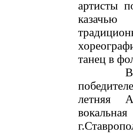
артисты п
казачью
традицио
хореографи
танец в фо
В номи
победител
летняя А
вокаль
г.Ставро