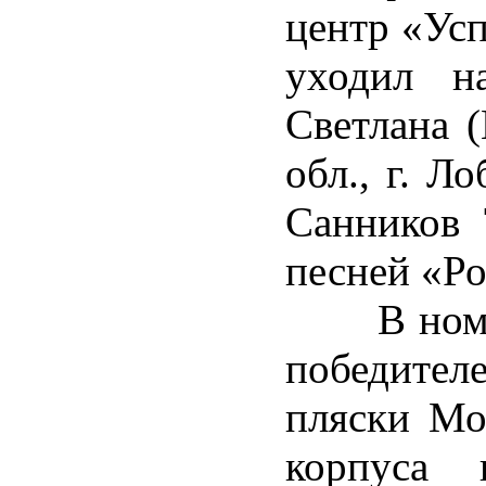
центр «Усп
уходил н
Светлана 
обл., г. Л
Санников 
песней «Ро
В номина
победите
пляски Мос
корпуса