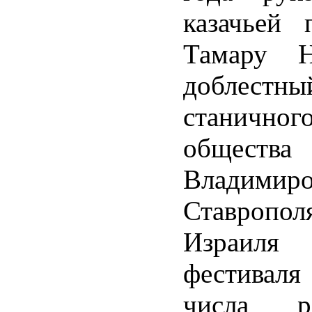
казачьей 
Тамару Н
доблестны
станично
обществ
Владимир
Ставропо
Израиля 
фестивал
числа р