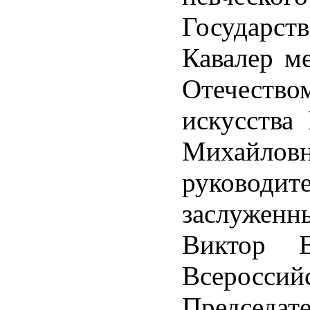
Государств
Кавалер ме
Отечеств
искусства
Михайл
руководи
заслужен
Виктор В
Всероссий
Председа