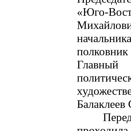
«Юго-Вос
Михайло
начальн
полковник
Главный
политич
художест
Балаклеев 
Перед н
проходил