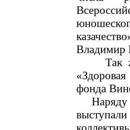
Всеросси
юношеско
казачест
Владимир 
Так же 
«Здоровая 
фонда Вин
Наряду с 
выступал
коллектив