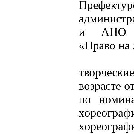
Префек
администр
и АНО А
«Право на
В Фест
творчески
возрасте о
по номина
хореогра
хореогра