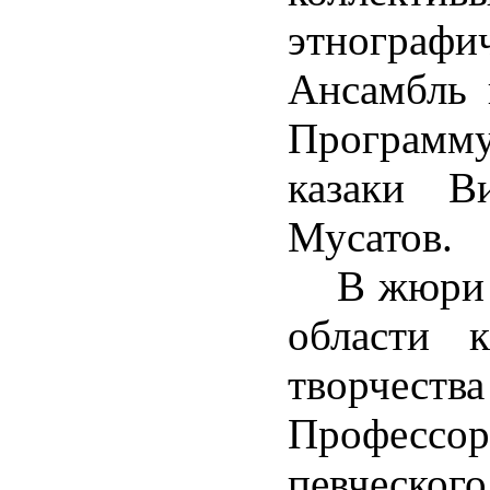
этнографи
Ансамбль 
Программ
казаки В
Мусатов.
В жюри ко
области к
творчеств
Профессор
певческо