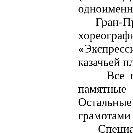
одноименн
Гран-При
хореограф
«Экспресси
казачьей п
Все побе
памятны
Остальные
грамотами 
Специаль