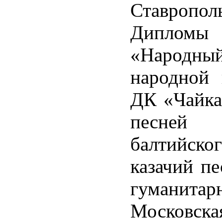
Ставропол
Диплом
«Народн
народной
ДК «Чайка»
песней 
балтийског
казачий пе
гуманитар
Московская