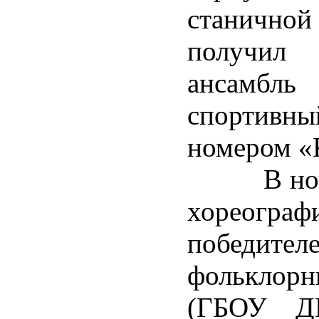
станичной
получил 
ансамбл
спортивны
номером «К
В номина
хореогр
победител
фольклор
(ГБОУ ДШ