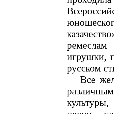
Всеросси
юношеско
казачеств
ремеслам
игрушки, 
русском ст
Все жела
различны
культуры
песни, ув