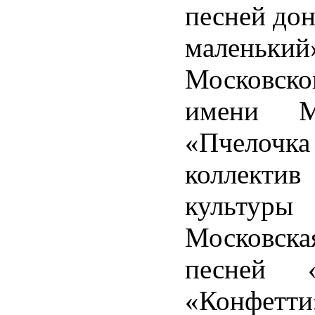
песней дон
маленький
Московског
имени М
«Пчелоч
коллекти
культуры
Московска
песней «
«Конфетт