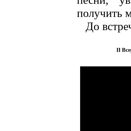
получить м
До встреч
II Вс