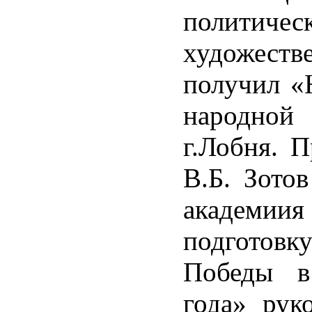
политич
художест
получил «
народной
г.Лобня. 
В.Б. Зото
академиия
подготов
Победы в
года» рук